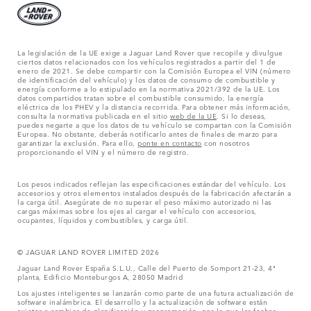
La legislación de la UE exige a Jaguar Land Rover que recopile y divulgue
ciertos datos relacionados con los vehículos registrados a partir del 1 de
enero de 2021. Se debe compartir con la Comisión Europea el VIN (número
de identificación del vehículo) y los datos de consumo de combustible y
energía conforme a lo estipulado en la normativa 2021/392 de la UE. Los
datos compartidos tratan sobre el combustible consumido, la energía
eléctrica de los PHEV y la distancia recorrida. Para obtener más información,
consulta la normativa publicada en el sitio
web de la UE
. Si lo deseas,
puedes negarte a que los datos de tu vehículo se compartan con la Comisión
Europea. No obstante, deberás notificarlo antes de finales de marzo para
garantizar la exclusión. Para ello,
ponte en contacto
con nosotros
proporcionando el VIN y el número de registro.
Los pesos indicados reflejan las especificaciones estándar del vehículo. Los
accesorios y otros elementos instalados después de la fabricación afectarán a
la carga útil. Asegúrate de no superar el peso máximo autorizado ni las
cargas máximas sobre los ejes al cargar el vehículo con accesorios,
ocupantes, líquidos y combustibles, y carga útil.
© JAGUAR LAND ROVER LIMITED 2026
Jaguar Land Rover España S.L.U., Calle del Puerto de Somport 21-23, 4ª
planta, Edificio Monteburgos A, 28050 Madrid
Los ajustes inteligentes se lanzarán como parte de una futura actualización de
software inalámbrica. El desarrollo y la actualización de software están
sujetos a cambios de planificación y programación, por lo que las fechas