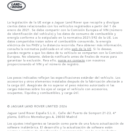
La legislación de la UE exige a Jaguar Land Rover que recopile y divulgue
ciertos datos relacionados con los vehículos registrados a partir del 1 de
enero de 2021. Se debe compartir con la Comisión Europea el VIN (número
de identificación del vehículo) y los datos de consumo de combustible y
energía conforme a lo estipulado en la normativa 2021/392 de la UE. Los
datos compartidos tratan sobre el combustible consumido, la energía
eléctrica de los PHEV y la distancia recorrida. Para obtener más información,
consulta la normativa publicada en el sitio
web de la UE
. Si lo deseas,
puedes negarte a que los datos de tu vehículo se compartan con la Comisión
Europea. No obstante, deberás notificarlo antes de finales de marzo para
garantizar la exclusión. Para ello,
ponte en contacto
con nosotros
proporcionando el VIN y el número de registro.
Los pesos indicados reflejan las especificaciones estándar del vehículo. Los
accesorios y otros elementos instalados después de la fabricación afectarán a
la carga útil. Asegúrate de no superar el peso máximo autorizado ni las
cargas máximas sobre los ejes al cargar el vehículo con accesorios,
ocupantes, líquidos y combustibles, y carga útil.
© JAGUAR LAND ROVER LIMITED 2026
Jaguar Land Rover España S.L.U., Calle del Puerto de Somport 21-23, 4ª
planta, Edificio Monteburgos A, 28050 Madrid
Los ajustes inteligentes se lanzarán como parte de una futura actualización de
software inalámbrica. El desarrollo y la actualización de software están
sujetos a cambios de planificación y programación, por lo que las fechas