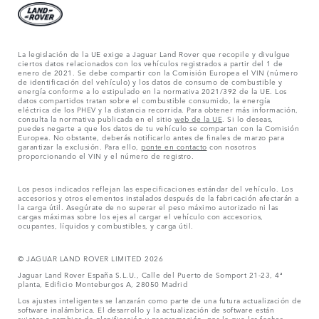
La legislación de la UE exige a Jaguar Land Rover que recopile y divulgue
ciertos datos relacionados con los vehículos registrados a partir del 1 de
enero de 2021. Se debe compartir con la Comisión Europea el VIN (número
de identificación del vehículo) y los datos de consumo de combustible y
energía conforme a lo estipulado en la normativa 2021/392 de la UE. Los
datos compartidos tratan sobre el combustible consumido, la energía
eléctrica de los PHEV y la distancia recorrida. Para obtener más información,
consulta la normativa publicada en el sitio
web de la UE
. Si lo deseas,
puedes negarte a que los datos de tu vehículo se compartan con la Comisión
Europea. No obstante, deberás notificarlo antes de finales de marzo para
garantizar la exclusión. Para ello,
ponte en contacto
con nosotros
proporcionando el VIN y el número de registro.
Los pesos indicados reflejan las especificaciones estándar del vehículo. Los
accesorios y otros elementos instalados después de la fabricación afectarán a
la carga útil. Asegúrate de no superar el peso máximo autorizado ni las
cargas máximas sobre los ejes al cargar el vehículo con accesorios,
ocupantes, líquidos y combustibles, y carga útil.
© JAGUAR LAND ROVER LIMITED 2026
Jaguar Land Rover España S.L.U., Calle del Puerto de Somport 21-23, 4ª
planta, Edificio Monteburgos A, 28050 Madrid
Los ajustes inteligentes se lanzarán como parte de una futura actualización de
software inalámbrica. El desarrollo y la actualización de software están
sujetos a cambios de planificación y programación, por lo que las fechas