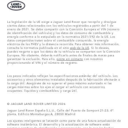
La legislación de la UE exige a Jaguar Land Rover que recopile y divulgue
ciertos datos relacionados con los vehículos registrados a partir del 1 de
enero de 2021. Se debe compartir con la Comisión Europea el VIN (número
de identificación del vehículo) y los datos de consumo de combustible y
energía conforme a lo estipulado en la normativa 2021/392 de la UE. Los
datos compartidos tratan sobre el combustible consumido, la energía
eléctrica de los PHEV y la distancia recorrida. Para obtener más información,
consulta la normativa publicada en el sitio
web de la UE
. Si lo deseas,
puedes negarte a que los datos de tu vehículo se compartan con la Comisión
Europea. No obstante, deberás notificarlo antes de finales de marzo para
garantizar la exclusión. Para ello,
ponte en contacto
con nosotros
proporcionando el VIN y el número de registro.
Los pesos indicados reflejan las especificaciones estándar del vehículo. Los
accesorios y otros elementos instalados después de la fabricación afectarán a
la carga útil. Asegúrate de no superar el peso máximo autorizado ni las
cargas máximas sobre los ejes al cargar el vehículo con accesorios,
ocupantes, líquidos y combustibles, y carga útil.
© JAGUAR LAND ROVER LIMITED 2026
Jaguar Land Rover España S.L.U., Calle del Puerto de Somport 21-23, 4ª
planta, Edificio Monteburgos A, 28050 Madrid
Los ajustes inteligentes se lanzarán como parte de una futura actualización de
software inalámbrica. El desarrollo y la actualización de software están
sujetos a cambios de planificación y programación, por lo que las fechas