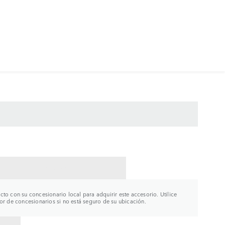
CTAR CON UN CONCESIONARIO
to con su concesionario local para adquirir este accesorio. Utilice
or de concesionarios si no está seguro de su ubicación.