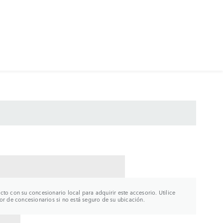
CTAR CON UN CONCESIONARIO
to con su concesionario local para adquirir este accesorio. Utilice
or de concesionarios si no está seguro de su ubicación.