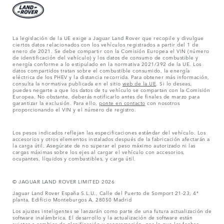
La legislación de la UE exige a Jaguar Land Rover que recopile y divulgue
ciertos datos relacionados con los vehículos registrados a partir del 1 de
enero de 2021. Se debe compartir con la Comisión Europea el VIN (número
de identificación del vehículo) y los datos de consumo de combustible y
energía conforme a lo estipulado en la normativa 2021/392 de la UE. Los
datos compartidos tratan sobre el combustible consumido, la energía
eléctrica de los PHEV y la distancia recorrida. Para obtener más información,
consulta la normativa publicada en el sitio
web de la UE
. Si lo deseas,
puedes negarte a que los datos de tu vehículo se compartan con la Comisión
Europea. No obstante, deberás notificarlo antes de finales de marzo para
garantizar la exclusión. Para ello,
ponte en contacto
con nosotros
proporcionando el VIN y el número de registro.
Los pesos indicados reflejan las especificaciones estándar del vehículo. Los
accesorios y otros elementos instalados después de la fabricación afectarán a
la carga útil. Asegúrate de no superar el peso máximo autorizado ni las
cargas máximas sobre los ejes al cargar el vehículo con accesorios,
ocupantes, líquidos y combustibles, y carga útil.
© JAGUAR LAND ROVER LIMITED 2026
Jaguar Land Rover España S.L.U., Calle del Puerto de Somport 21-23, 4ª
planta, Edificio Monteburgos A, 28050 Madrid
Los ajustes inteligentes se lanzarán como parte de una futura actualización de
software inalámbrica. El desarrollo y la actualización de software están
sujetos a cambios de planificación y programación, por lo que las fechas