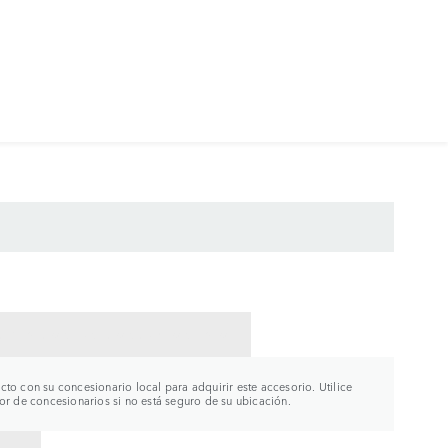
CTAR CON UN CONCESIONARIO
to con su concesionario local para adquirir este accesorio. Utilice
or de concesionarios si no está seguro de su ubicación.