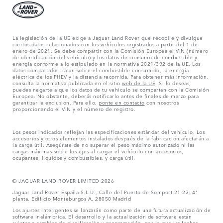
La legislación de la UE exige a Jaguar Land Rover que recopile y divulgue
ciertos datos relacionados con los vehículos registrados a partir del 1 de
enero de 2021. Se debe compartir con la Comisión Europea el VIN (número
de identificación del vehículo) y los datos de consumo de combustible y
energía conforme a lo estipulado en la normativa 2021/392 de la UE. Los
datos compartidos tratan sobre el combustible consumido, la energía
eléctrica de los PHEV y la distancia recorrida. Para obtener más información,
consulta la normativa publicada en el sitio
web de la UE
. Si lo deseas,
puedes negarte a que los datos de tu vehículo se compartan con la Comisión
Europea. No obstante, deberás notificarlo antes de finales de marzo para
garantizar la exclusión. Para ello,
ponte en contacto
con nosotros
proporcionando el VIN y el número de registro.
Los pesos indicados reflejan las especificaciones estándar del vehículo. Los
accesorios y otros elementos instalados después de la fabricación afectarán a
la carga útil. Asegúrate de no superar el peso máximo autorizado ni las
cargas máximas sobre los ejes al cargar el vehículo con accesorios,
ocupantes, líquidos y combustibles, y carga útil.
© JAGUAR LAND ROVER LIMITED 2026
Jaguar Land Rover España S.L.U., Calle del Puerto de Somport 21-23, 4ª
planta, Edificio Monteburgos A, 28050 Madrid
Los ajustes inteligentes se lanzarán como parte de una futura actualización de
software inalámbrica. El desarrollo y la actualización de software están
sujetos a cambios de planificación y programación, por lo que las fechas