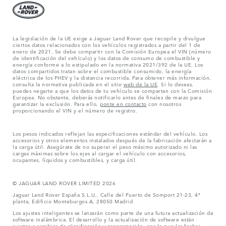
La legislación de la UE exige a Jaguar Land Rover que recopile y divulgue
ciertos datos relacionados con los vehículos registrados a partir del 1 de
enero de 2021. Se debe compartir con la Comisión Europea el VIN (número
de identificación del vehículo) y los datos de consumo de combustible y
energía conforme a lo estipulado en la normativa 2021/392 de la UE. Los
datos compartidos tratan sobre el combustible consumido, la energía
eléctrica de los PHEV y la distancia recorrida. Para obtener más información,
consulta la normativa publicada en el sitio
web de la UE
. Si lo deseas,
puedes negarte a que los datos de tu vehículo se compartan con la Comisión
Europea. No obstante, deberás notificarlo antes de finales de marzo para
garantizar la exclusión. Para ello,
ponte en contacto
con nosotros
proporcionando el VIN y el número de registro.
Los pesos indicados reflejan las especificaciones estándar del vehículo. Los
accesorios y otros elementos instalados después de la fabricación afectarán a
la carga útil. Asegúrate de no superar el peso máximo autorizado ni las
cargas máximas sobre los ejes al cargar el vehículo con accesorios,
ocupantes, líquidos y combustibles, y carga útil.
© JAGUAR LAND ROVER LIMITED 2026
Jaguar Land Rover España S.L.U., Calle del Puerto de Somport 21-23, 4ª
planta, Edificio Monteburgos A, 28050 Madrid
Los ajustes inteligentes se lanzarán como parte de una futura actualización de
software inalámbrica. El desarrollo y la actualización de software están
sujetos a cambios de planificación y programación, por lo que las fechas