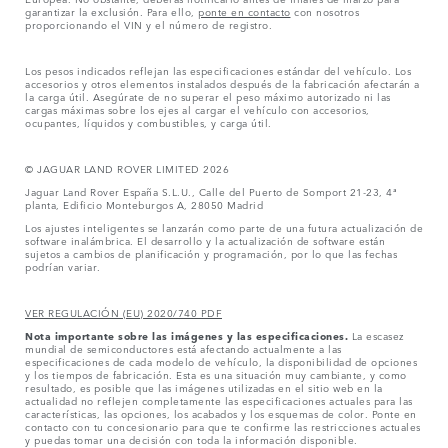
garantizar la exclusión. Para ello,
ponte en contacto
con nosotros
proporcionando el VIN y el número de registro.
Los pesos indicados reflejan las especificaciones estándar del vehículo. Los
accesorios y otros elementos instalados después de la fabricación afectarán a
la carga útil. Asegúrate de no superar el peso máximo autorizado ni las
cargas máximas sobre los ejes al cargar el vehículo con accesorios,
ocupantes, líquidos y combustibles, y carga útil.
© JAGUAR LAND ROVER LIMITED 2026
Jaguar Land Rover España S.L.U., Calle del Puerto de Somport 21-23, 4ª
planta, Edificio Monteburgos A, 28050 Madrid
Los ajustes inteligentes se lanzarán como parte de una futura actualización de
software inalámbrica. El desarrollo y la actualización de software están
sujetos a cambios de planificación y programación, por lo que las fechas
podrían variar.
VER REGULACIÓN (EU) 2020/740 PDF
Nota importante sobre las imágenes y las especificaciones.
La escasez
mundial de semiconductores está afectando actualmente a las
especificaciones de cada modelo de vehículo, la disponibilidad de opciones
y los tiempos de fabricación. Esta es una situación muy cambiante, y como
resultado, es posible que las imágenes utilizadas en el sitio web en la
actualidad no reflejen completamente las especificaciones actuales para las
características, las opciones, los acabados y los esquemas de color. Ponte en
contacto con tu concesionario para que te confirme las restricciones actuales
y puedas tomar una decisión con toda la información disponible.