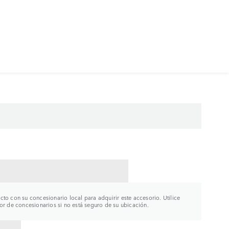
CTAR CON UN CONCESIONARIO
to con su concesionario local para adquirir este accesorio. Utilice
or de concesionarios si no está seguro de su ubicación.