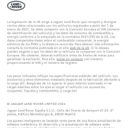
La legislación de la UE exige a Jaguar Land Rover que recopile y divulgue
ciertos datos relacionados con los vehículos registrados a partir del 1 de
enero de 2021. Se debe compartir con la Comisión Europea el VIN (número
de identificación del vehículo) y los datos de consumo de combustible y
energía conforme a lo estipulado en la normativa 2021/392 de la UE. Los
datos compartidos tratan sobre el combustible consumido, la energía
eléctrica de los PHEV y la distancia recorrida. Para obtener más información,
consulta la normativa publicada en el sitio
web de la UE
. Si lo deseas,
puedes negarte a que los datos de tu vehículo se compartan con la Comisión
Europea. No obstante, deberás notificarlo antes de finales de marzo para
garantizar la exclusión. Para ello,
ponte en contacto
con nosotros
proporcionando el VIN y el número de registro.
Los pesos indicados reflejan las especificaciones estándar del vehículo. Los
accesorios y otros elementos instalados después de la fabricación afectarán a
la carga útil. Asegúrate de no superar el peso máximo autorizado ni las
cargas máximas sobre los ejes al cargar el vehículo con accesorios,
ocupantes, líquidos y combustibles, y carga útil.
© JAGUAR LAND ROVER LIMITED 2026
Jaguar Land Rover España S.L.U., Calle del Puerto de Somport 21-23, 4ª
planta, Edificio Monteburgos A, 28050 Madrid
Los ajustes inteligentes se lanzarán como parte de una futura actualización de
software inalámbrica. El desarrollo y la actualización de software están
sujetos a cambios de planificación y programación, por lo que las fechas