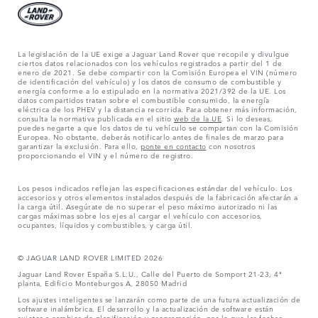
La legislación de la UE exige a Jaguar Land Rover que recopile y divulgue
ciertos datos relacionados con los vehículos registrados a partir del 1 de
enero de 2021. Se debe compartir con la Comisión Europea el VIN (número
de identificación del vehículo) y los datos de consumo de combustible y
energía conforme a lo estipulado en la normativa 2021/392 de la UE. Los
datos compartidos tratan sobre el combustible consumido, la energía
eléctrica de los PHEV y la distancia recorrida. Para obtener más información,
consulta la normativa publicada en el sitio
web de la UE
. Si lo deseas,
puedes negarte a que los datos de tu vehículo se compartan con la Comisión
Europea. No obstante, deberás notificarlo antes de finales de marzo para
garantizar la exclusión. Para ello,
ponte en contacto
con nosotros
proporcionando el VIN y el número de registro.
Los pesos indicados reflejan las especificaciones estándar del vehículo. Los
accesorios y otros elementos instalados después de la fabricación afectarán a
la carga útil. Asegúrate de no superar el peso máximo autorizado ni las
cargas máximas sobre los ejes al cargar el vehículo con accesorios,
ocupantes, líquidos y combustibles, y carga útil.
© JAGUAR LAND ROVER LIMITED 2026
Jaguar Land Rover España S.L.U., Calle del Puerto de Somport 21-23, 4ª
planta, Edificio Monteburgos A, 28050 Madrid
Los ajustes inteligentes se lanzarán como parte de una futura actualización de
software inalámbrica. El desarrollo y la actualización de software están
sujetos a cambios de planificación y programación, por lo que las fechas