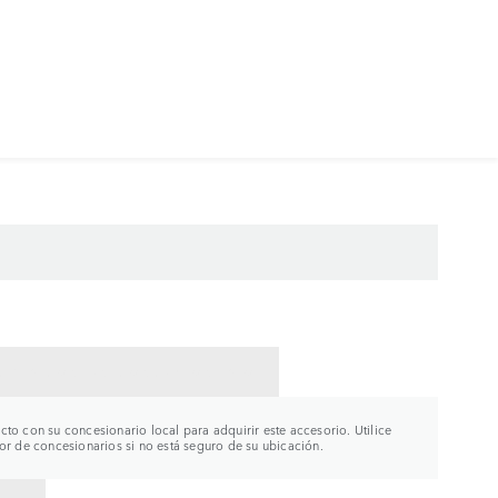
CTAR CON UN CONCESIONARIO
to con su concesionario local para adquirir este accesorio. Utilice
or de concesionarios si no está seguro de su ubicación.