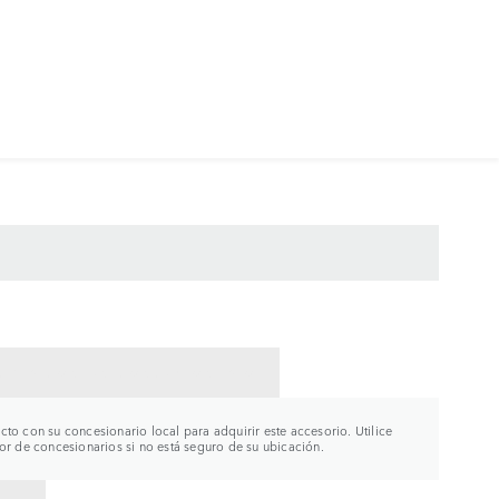
CTAR CON UN CONCESIONARIO
to con su concesionario local para adquirir este accesorio. Utilice
or de concesionarios si no está seguro de su ubicación.