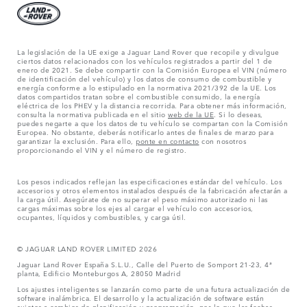
La legislación de la UE exige a Jaguar Land Rover que recopile y divulgue
ciertos datos relacionados con los vehículos registrados a partir del 1 de
enero de 2021. Se debe compartir con la Comisión Europea el VIN (número
de identificación del vehículo) y los datos de consumo de combustible y
energía conforme a lo estipulado en la normativa 2021/392 de la UE. Los
datos compartidos tratan sobre el combustible consumido, la energía
eléctrica de los PHEV y la distancia recorrida. Para obtener más información,
consulta la normativa publicada en el sitio
web de la UE
. Si lo deseas,
puedes negarte a que los datos de tu vehículo se compartan con la Comisión
Europea. No obstante, deberás notificarlo antes de finales de marzo para
garantizar la exclusión. Para ello,
ponte en contacto
con nosotros
proporcionando el VIN y el número de registro.
Los pesos indicados reflejan las especificaciones estándar del vehículo. Los
accesorios y otros elementos instalados después de la fabricación afectarán a
la carga útil. Asegúrate de no superar el peso máximo autorizado ni las
cargas máximas sobre los ejes al cargar el vehículo con accesorios,
ocupantes, líquidos y combustibles, y carga útil.
© JAGUAR LAND ROVER LIMITED 2026
Jaguar Land Rover España S.L.U., Calle del Puerto de Somport 21-23, 4ª
planta, Edificio Monteburgos A, 28050 Madrid
Los ajustes inteligentes se lanzarán como parte de una futura actualización de
software inalámbrica. El desarrollo y la actualización de software están
sujetos a cambios de planificación y programación, por lo que las fechas