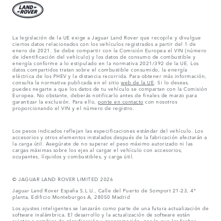
La legislación de la UE exige a Jaguar Land Rover que recopile y divulgue
ciertos datos relacionados con los vehículos registrados a partir del 1 de
enero de 2021. Se debe compartir con la Comisión Europea el VIN (número
de identificación del vehículo) y los datos de consumo de combustible y
energía conforme a lo estipulado en la normativa 2021/392 de la UE. Los
datos compartidos tratan sobre el combustible consumido, la energía
eléctrica de los PHEV y la distancia recorrida. Para obtener más información,
consulta la normativa publicada en el sitio
web de la UE
. Si lo deseas,
puedes negarte a que los datos de tu vehículo se compartan con la Comisión
Europea. No obstante, deberás notificarlo antes de finales de marzo para
garantizar la exclusión. Para ello,
ponte en contacto
con nosotros
proporcionando el VIN y el número de registro.
Los pesos indicados reflejan las especificaciones estándar del vehículo. Los
accesorios y otros elementos instalados después de la fabricación afectarán a
la carga útil. Asegúrate de no superar el peso máximo autorizado ni las
cargas máximas sobre los ejes al cargar el vehículo con accesorios,
ocupantes, líquidos y combustibles, y carga útil.
© JAGUAR LAND ROVER LIMITED 2026
Jaguar Land Rover España S.L.U., Calle del Puerto de Somport 21-23, 4ª
planta, Edificio Monteburgos A, 28050 Madrid
Los ajustes inteligentes se lanzarán como parte de una futura actualización de
software inalámbrica. El desarrollo y la actualización de software están
sujetos a cambios de planificación y programación, por lo que las fechas