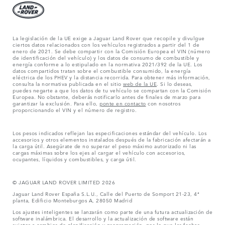
La legislación de la UE exige a Jaguar Land Rover que recopile y divulgue
ciertos datos relacionados con los vehículos registrados a partir del 1 de
enero de 2021. Se debe compartir con la Comisión Europea el VIN (número
de identificación del vehículo) y los datos de consumo de combustible y
energía conforme a lo estipulado en la normativa 2021/392 de la UE. Los
datos compartidos tratan sobre el combustible consumido, la energía
eléctrica de los PHEV y la distancia recorrida. Para obtener más información,
consulta la normativa publicada en el sitio
web de la UE
. Si lo deseas,
puedes negarte a que los datos de tu vehículo se compartan con la Comisión
Europea. No obstante, deberás notificarlo antes de finales de marzo para
garantizar la exclusión. Para ello,
ponte en contacto
con nosotros
proporcionando el VIN y el número de registro.
Los pesos indicados reflejan las especificaciones estándar del vehículo. Los
accesorios y otros elementos instalados después de la fabricación afectarán a
la carga útil. Asegúrate de no superar el peso máximo autorizado ni las
cargas máximas sobre los ejes al cargar el vehículo con accesorios,
ocupantes, líquidos y combustibles, y carga útil.
© JAGUAR LAND ROVER LIMITED 2026
Jaguar Land Rover España S.L.U., Calle del Puerto de Somport 21-23, 4ª
planta, Edificio Monteburgos A, 28050 Madrid
Los ajustes inteligentes se lanzarán como parte de una futura actualización de
software inalámbrica. El desarrollo y la actualización de software están
sujetos a cambios de planificación y programación, por lo que las fechas