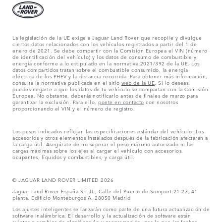
La legislación de la UE exige a Jaguar Land Rover que recopile y divulgue
ciertos datos relacionados con los vehículos registrados a partir del 1 de
enero de 2021. Se debe compartir con la Comisión Europea el VIN (número
de identificación del vehículo) y los datos de consumo de combustible y
energía conforme a lo estipulado en la normativa 2021/392 de la UE. Los
datos compartidos tratan sobre el combustible consumido, la energía
eléctrica de los PHEV y la distancia recorrida. Para obtener más información,
consulta la normativa publicada en el sitio
web de la UE
. Si lo deseas,
puedes negarte a que los datos de tu vehículo se compartan con la Comisión
Europea. No obstante, deberás notificarlo antes de finales de marzo para
garantizar la exclusión. Para ello,
ponte en contacto
con nosotros
proporcionando el VIN y el número de registro.
Los pesos indicados reflejan las especificaciones estándar del vehículo. Los
accesorios y otros elementos instalados después de la fabricación afectarán a
la carga útil. Asegúrate de no superar el peso máximo autorizado ni las
cargas máximas sobre los ejes al cargar el vehículo con accesorios,
ocupantes, líquidos y combustibles, y carga útil.
© JAGUAR LAND ROVER LIMITED 2026
Jaguar Land Rover España S.L.U., Calle del Puerto de Somport 21-23, 4ª
planta, Edificio Monteburgos A, 28050 Madrid
Los ajustes inteligentes se lanzarán como parte de una futura actualización de
software inalámbrica. El desarrollo y la actualización de software están
sujetos a cambios de planificación y programación, por lo que las fechas