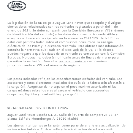
La legislación de la UE exige a Jaguar Land Rover que recopile y divulgue
ciertos datos relacionados con los vehículos registrados a partir del 1 de
enero de 2021. Se debe compartir con la Comisión Europea el VIN (número
de identificación del vehículo) y los datos de consumo de combustible y
energía conforme a lo estipulado en la normativa 2021/392 de la UE. Los
datos compartidos tratan sobre el combustible consumido, la energía
eléctrica de los PHEV y la distancia recorrida. Para obtener más información,
consulta la normativa publicada en el sitio
web de la UE
. Si lo deseas,
puedes negarte a que los datos de tu vehículo se compartan con la Comisión
Europea. No obstante, deberás notificarlo antes de finales de marzo para
garantizar la exclusión. Para ello,
ponte en contacto
con nosotros
proporcionando el VIN y el número de registro.
Los pesos indicados reflejan las especificaciones estándar del vehículo. Los
accesorios y otros elementos instalados después de la fabricación afectarán a
la carga útil. Asegúrate de no superar el peso máximo autorizado ni las
cargas máximas sobre los ejes al cargar el vehículo con accesorios,
ocupantes, líquidos y combustibles, y carga útil.
© JAGUAR LAND ROVER LIMITED 2026
Jaguar Land Rover España S.L.U., Calle del Puerto de Somport 21-23, 4ª
planta, Edificio Monteburgos A, 28050 Madrid
Los ajustes inteligentes se lanzarán como parte de una futura actualización de
software inalámbrica. El desarrollo y la actualización de software están
sujetos a cambios de planificación y programación, por lo que las fechas