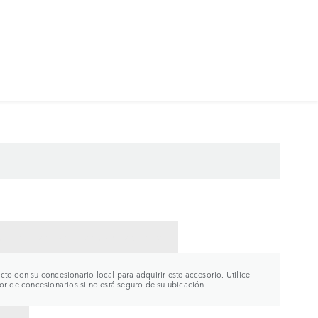
CTAR CON UN CONCESIONARIO
to con su concesionario local para adquirir este accesorio. Utilice
or de concesionarios si no está seguro de su ubicación.