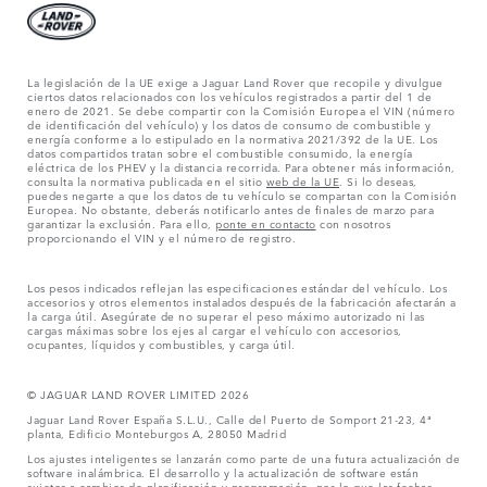
La legislación de la UE exige a Jaguar Land Rover que recopile y divulgue
ciertos datos relacionados con los vehículos registrados a partir del 1 de
enero de 2021. Se debe compartir con la Comisión Europea el VIN (número
de identificación del vehículo) y los datos de consumo de combustible y
energía conforme a lo estipulado en la normativa 2021/392 de la UE. Los
datos compartidos tratan sobre el combustible consumido, la energía
eléctrica de los PHEV y la distancia recorrida. Para obtener más información,
consulta la normativa publicada en el sitio
web de la UE
. Si lo deseas,
puedes negarte a que los datos de tu vehículo se compartan con la Comisión
Europea. No obstante, deberás notificarlo antes de finales de marzo para
garantizar la exclusión. Para ello,
ponte en contacto
con nosotros
proporcionando el VIN y el número de registro.
Los pesos indicados reflejan las especificaciones estándar del vehículo. Los
accesorios y otros elementos instalados después de la fabricación afectarán a
la carga útil. Asegúrate de no superar el peso máximo autorizado ni las
cargas máximas sobre los ejes al cargar el vehículo con accesorios,
ocupantes, líquidos y combustibles, y carga útil.
© JAGUAR LAND ROVER LIMITED 2026
Jaguar Land Rover España S.L.U., Calle del Puerto de Somport 21-23, 4ª
planta, Edificio Monteburgos A, 28050 Madrid
Los ajustes inteligentes se lanzarán como parte de una futura actualización de
software inalámbrica. El desarrollo y la actualización de software están
sujetos a cambios de planificación y programación, por lo que las fechas