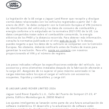
La legislación de la UE exige a Jaguar Land Rover que recopile y divulgue
ciertos datos relacionados con los vehículos registrados a partir del 1 de
enero de 2021. Se debe compartir con la Comisión Europea el VIN (número
de identificación del vehículo) y los datos de consumo de combustible y
energía conforme a lo estipulado en la normativa 2021/392 de la UE. Los
datos compartidos tratan sobre el combustible consumido, la energía
eléctrica de los PHEV y la distancia recorrida. Para obtener más información,
consulta la normativa publicada en el sitio
web de la UE
. Si lo deseas,
puedes negarte a que los datos de tu vehículo se compartan con la Comisión
Europea. No obstante, deberás notificarlo antes de finales de marzo para
garantizar la exclusión. Para ello,
ponte en contacto
con nosotros
proporcionando el VIN y el número de registro.
Los pesos indicados reflejan las especificaciones estándar del vehículo. Los
accesorios y otros elementos instalados después de la fabricación afectarán a
la carga útil. Asegúrate de no superar el peso máximo autorizado ni las
cargas máximas sobre los ejes al cargar el vehículo con accesorios,
ocupantes, líquidos y combustibles, y carga útil.
© JAGUAR LAND ROVER LIMITED 2026
Jaguar Land Rover España S.L.U., Calle del Puerto de Somport 21-23, 4ª
planta, Edificio Monteburgos A, 28050 Madrid
Los ajustes inteligentes se lanzarán como parte de una futura actualización de
software inalámbrica. El desarrollo y la actualización de software están
sujetos a cambios de planificación y programación, por lo que las fechas