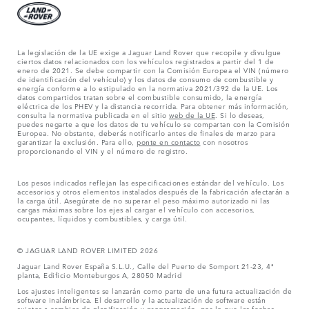
La legislación de la UE exige a Jaguar Land Rover que recopile y divulgue
ciertos datos relacionados con los vehículos registrados a partir del 1 de
enero de 2021. Se debe compartir con la Comisión Europea el VIN (número
de identificación del vehículo) y los datos de consumo de combustible y
energía conforme a lo estipulado en la normativa 2021/392 de la UE. Los
datos compartidos tratan sobre el combustible consumido, la energía
eléctrica de los PHEV y la distancia recorrida. Para obtener más información,
consulta la normativa publicada en el sitio
web de la UE
. Si lo deseas,
puedes negarte a que los datos de tu vehículo se compartan con la Comisión
Europea. No obstante, deberás notificarlo antes de finales de marzo para
garantizar la exclusión. Para ello,
ponte en contacto
con nosotros
proporcionando el VIN y el número de registro.
Los pesos indicados reflejan las especificaciones estándar del vehículo. Los
accesorios y otros elementos instalados después de la fabricación afectarán a
la carga útil. Asegúrate de no superar el peso máximo autorizado ni las
cargas máximas sobre los ejes al cargar el vehículo con accesorios,
ocupantes, líquidos y combustibles, y carga útil.
© JAGUAR LAND ROVER LIMITED 2026
Jaguar Land Rover España S.L.U., Calle del Puerto de Somport 21-23, 4ª
planta, Edificio Monteburgos A, 28050 Madrid
Los ajustes inteligentes se lanzarán como parte de una futura actualización de
software inalámbrica. El desarrollo y la actualización de software están
sujetos a cambios de planificación y programación, por lo que las fechas