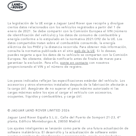
La legislación de la UE exige a Jaguar Land Rover que recopile y divulgue
ciertos datos relacionados con los vehículos registrados a partir del 1 de
enero de 2021. Se debe compartir con la Comisión Europea el VIN (número
de identificación del vehículo) y los datos de consumo de combustible y
energía conforme a lo estipulado en la normativa 2021/392 de la UE. Los
datos compartidos tratan sobre el combustible consumido, la energía
eléctrica de los PHEV y la distancia recorrida. Para obtener más información,
consulta la normativa publicada en el sitio
web de la UE
. Si lo deseas,
puedes negarte a que los datos de tu vehículo se compartan con la Comisión
Europea. No obstante, deberás notificarlo antes de finales de marzo para
garantizar la exclusión. Para ello,
ponte en contacto
con nosotros
proporcionando el VIN y el número de registro.
Los pesos indicados reflejan las especificaciones estándar del vehículo. Los
accesorios y otros elementos instalados después de la fabricación afectarán a
la carga útil. Asegúrate de no superar el peso máximo autorizado ni las
cargas máximas sobre los ejes al cargar el vehículo con accesorios,
ocupantes, líquidos y combustibles, y carga útil.
© JAGUAR LAND ROVER LIMITED 2026
Jaguar Land Rover España S.L.U., Calle del Puerto de Somport 21-23, 4ª
planta, Edificio Monteburgos A, 28050 Madrid
Los ajustes inteligentes se lanzarán como parte de una futura actualización de
software inalámbrica. El desarrollo y la actualización de software están
sujetos a cambios de planificación y programación, por lo que las fechas