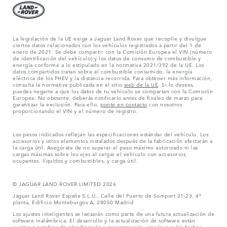
La legislación de la UE exige a Jaguar Land Rover que recopile y divulgue
ciertos datos relacionados con los vehículos registrados a partir del 1 de
enero de 2021. Se debe compartir con la Comisión Europea el VIN (número
de identificación del vehículo) y los datos de consumo de combustible y
energía conforme a lo estipulado en la normativa 2021/392 de la UE. Los
datos compartidos tratan sobre el combustible consumido, la energía
eléctrica de los PHEV y la distancia recorrida. Para obtener más información,
consulta la normativa publicada en el sitio
web de la UE
. Si lo deseas,
puedes negarte a que los datos de tu vehículo se compartan con la Comisión
Europea. No obstante, deberás notificarlo antes de finales de marzo para
garantizar la exclusión. Para ello,
ponte en contacto
con nosotros
proporcionando el VIN y el número de registro.
Los pesos indicados reflejan las especificaciones estándar del vehículo. Los
accesorios y otros elementos instalados después de la fabricación afectarán a
la carga útil. Asegúrate de no superar el peso máximo autorizado ni las
cargas máximas sobre los ejes al cargar el vehículo con accesorios,
ocupantes, líquidos y combustibles, y carga útil.
© JAGUAR LAND ROVER LIMITED 2026
Jaguar Land Rover España S.L.U., Calle del Puerto de Somport 21-23, 4ª
planta, Edificio Monteburgos A, 28050 Madrid
Los ajustes inteligentes se lanzarán como parte de una futura actualización de
software inalámbrica. El desarrollo y la actualización de software están
sujetos a cambios de planificación y programación, por lo que las fechas