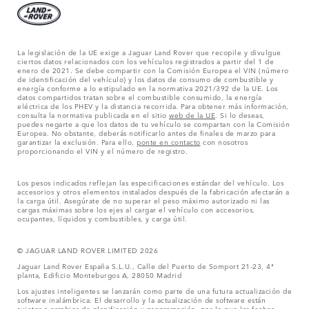
La legislación de la UE exige a Jaguar Land Rover que recopile y divulgue
ciertos datos relacionados con los vehículos registrados a partir del 1 de
enero de 2021. Se debe compartir con la Comisión Europea el VIN (número
de identificación del vehículo) y los datos de consumo de combustible y
energía conforme a lo estipulado en la normativa 2021/392 de la UE. Los
datos compartidos tratan sobre el combustible consumido, la energía
eléctrica de los PHEV y la distancia recorrida. Para obtener más información,
consulta la normativa publicada en el sitio
web de la UE
. Si lo deseas,
puedes negarte a que los datos de tu vehículo se compartan con la Comisión
Europea. No obstante, deberás notificarlo antes de finales de marzo para
garantizar la exclusión. Para ello,
ponte en contacto
con nosotros
proporcionando el VIN y el número de registro.
Los pesos indicados reflejan las especificaciones estándar del vehículo. Los
accesorios y otros elementos instalados después de la fabricación afectarán a
la carga útil. Asegúrate de no superar el peso máximo autorizado ni las
cargas máximas sobre los ejes al cargar el vehículo con accesorios,
ocupantes, líquidos y combustibles, y carga útil.
© JAGUAR LAND ROVER LIMITED 2026
Jaguar Land Rover España S.L.U., Calle del Puerto de Somport 21-23, 4ª
planta, Edificio Monteburgos A, 28050 Madrid
Los ajustes inteligentes se lanzarán como parte de una futura actualización de
software inalámbrica. El desarrollo y la actualización de software están
sujetos a cambios de planificación y programación, por lo que las fechas