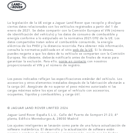
La legislación de la UE exige a Jaguar Land Rover que recopile y divulgue
ciertos datos relacionados con los vehículos registrados a partir del 1 de
enero de 2021. Se debe compartir con la Comisión Europea el VIN (número
de identificación del vehículo) y los datos de consumo de combustible y
energía conforme a lo estipulado en la normativa 2021/392 de la UE. Los
datos compartidos tratan sobre el combustible consumido, la energía
eléctrica de los PHEV y la distancia recorrida. Para obtener más información,
consulta la normativa publicada en el sitio
web de la UE
. Si lo deseas,
puedes negarte a que los datos de tu vehículo se compartan con la Comisión
Europea. No obstante, deberás notificarlo antes de finales de marzo para
garantizar la exclusión. Para ello,
ponte en contacto
con nosotros
proporcionando el VIN y el número de registro.
Los pesos indicados reflejan las especificaciones estándar del vehículo. Los
accesorios y otros elementos instalados después de la fabricación afectarán a
la carga útil. Asegúrate de no superar el peso máximo autorizado ni las
cargas máximas sobre los ejes al cargar el vehículo con accesorios,
ocupantes, líquidos y combustibles, y carga útil.
© JAGUAR LAND ROVER LIMITED 2026
Jaguar Land Rover España S.L.U., Calle del Puerto de Somport 21-23, 4ª
planta, Edificio Monteburgos A, 28050 Madrid
Los ajustes inteligentes se lanzarán como parte de una futura actualización de
software inalámbrica. El desarrollo y la actualización de software están
sujetos a cambios de planificación y programación, por lo que las fechas