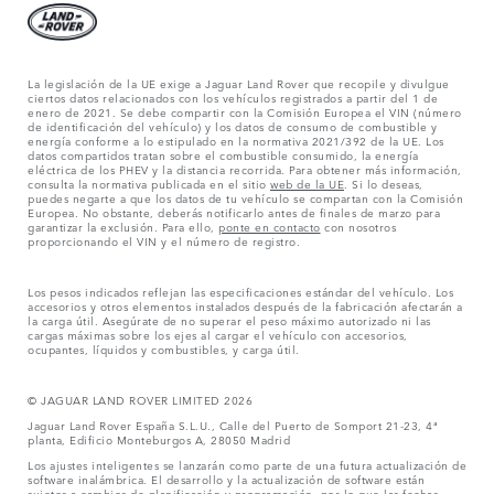
La legislación de la UE exige a Jaguar Land Rover que recopile y divulgue
ciertos datos relacionados con los vehículos registrados a partir del 1 de
enero de 2021. Se debe compartir con la Comisión Europea el VIN (número
de identificación del vehículo) y los datos de consumo de combustible y
energía conforme a lo estipulado en la normativa 2021/392 de la UE. Los
datos compartidos tratan sobre el combustible consumido, la energía
eléctrica de los PHEV y la distancia recorrida. Para obtener más información,
consulta la normativa publicada en el sitio
web de la UE
. Si lo deseas,
puedes negarte a que los datos de tu vehículo se compartan con la Comisión
Europea. No obstante, deberás notificarlo antes de finales de marzo para
garantizar la exclusión. Para ello,
ponte en contacto
con nosotros
proporcionando el VIN y el número de registro.
Los pesos indicados reflejan las especificaciones estándar del vehículo. Los
accesorios y otros elementos instalados después de la fabricación afectarán a
la carga útil. Asegúrate de no superar el peso máximo autorizado ni las
cargas máximas sobre los ejes al cargar el vehículo con accesorios,
ocupantes, líquidos y combustibles, y carga útil.
© JAGUAR LAND ROVER LIMITED 2026
Jaguar Land Rover España S.L.U., Calle del Puerto de Somport 21-23, 4ª
planta, Edificio Monteburgos A, 28050 Madrid
Los ajustes inteligentes se lanzarán como parte de una futura actualización de
software inalámbrica. El desarrollo y la actualización de software están
sujetos a cambios de planificación y programación, por lo que las fechas