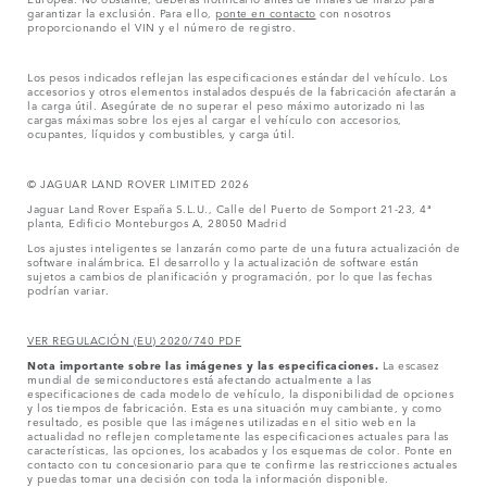
garantizar la exclusión. Para ello,
ponte en contacto
con nosotros
proporcionando el VIN y el número de registro.
Los pesos indicados reflejan las especificaciones estándar del vehículo. Los
accesorios y otros elementos instalados después de la fabricación afectarán a
la carga útil. Asegúrate de no superar el peso máximo autorizado ni las
cargas máximas sobre los ejes al cargar el vehículo con accesorios,
ocupantes, líquidos y combustibles, y carga útil.
© JAGUAR LAND ROVER LIMITED 2026
Jaguar Land Rover España S.L.U., Calle del Puerto de Somport 21-23, 4ª
planta, Edificio Monteburgos A, 28050 Madrid
Los ajustes inteligentes se lanzarán como parte de una futura actualización de
software inalámbrica. El desarrollo y la actualización de software están
sujetos a cambios de planificación y programación, por lo que las fechas
podrían variar.
VER REGULACIÓN (EU) 2020/740 PDF
Nota importante sobre las imágenes y las especificaciones.
La escasez
mundial de semiconductores está afectando actualmente a las
especificaciones de cada modelo de vehículo, la disponibilidad de opciones
y los tiempos de fabricación. Esta es una situación muy cambiante, y como
resultado, es posible que las imágenes utilizadas en el sitio web en la
actualidad no reflejen completamente las especificaciones actuales para las
características, las opciones, los acabados y los esquemas de color. Ponte en
contacto con tu concesionario para que te confirme las restricciones actuales
y puedas tomar una decisión con toda la información disponible.