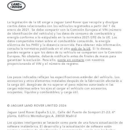
La legislación de la UE exige a Jaguar Land Rover que recopile y divulgue
ciertos datos relacionados con los vehículos registrados a partir del 1 de
enero de 2021. Se debe compartir con la Comisión Europea el VIN (número
de identificación del vehículo) y los datos de consumo de combustible y
energía conforme a lo estipulado en la normativa 2021/392 de la UE. Los
datos compartidos tratan sobre el combustible consumido, la energía
eléctrica de los PHEV y la distancia recorrida. Para obtener más información,
consulta la normativa publicada en el sitio
web de la UE
. Si lo deseas,
puedes negarte a que los datos de tu vehículo se compartan con la Comisión
Europea. No obstante, deberás notificarlo antes de finales de marzo para
garantizar la exclusión. Para ello,
ponte en contacto
con nosotros
proporcionando el VIN y el número de registro.
Los pesos indicados reflejan las especificaciones estándar del vehículo. Los
accesorios y otros elementos instalados después de la fabricación afectarán a
la carga útil. Asegúrate de no superar el peso máximo autorizado ni las
cargas máximas sobre los ejes al cargar el vehículo con accesorios,
ocupantes, líquidos y combustibles, y carga útil.
© JAGUAR LAND ROVER LIMITED 2026
Jaguar Land Rover España S.L.U., Calle del Puerto de Somport 21-23, 4ª
planta, Edificio Monteburgos A, 28050 Madrid
Los ajustes inteligentes se lanzarán como parte de una futura actualización de
software inalámbrica. El desarrollo y la actualización de software están
sujetos a cambios de planificación y programación, por lo que las fechas