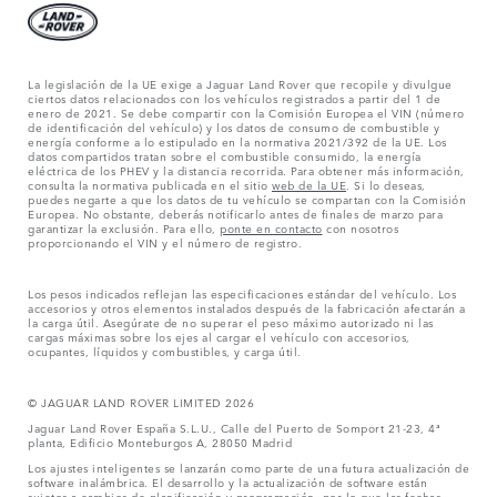
La legislación de la UE exige a Jaguar Land Rover que recopile y divulgue
ciertos datos relacionados con los vehículos registrados a partir del 1 de
enero de 2021. Se debe compartir con la Comisión Europea el VIN (número
de identificación del vehículo) y los datos de consumo de combustible y
energía conforme a lo estipulado en la normativa 2021/392 de la UE. Los
datos compartidos tratan sobre el combustible consumido, la energía
eléctrica de los PHEV y la distancia recorrida. Para obtener más información,
consulta la normativa publicada en el sitio
web de la UE
. Si lo deseas,
puedes negarte a que los datos de tu vehículo se compartan con la Comisión
Europea. No obstante, deberás notificarlo antes de finales de marzo para
garantizar la exclusión. Para ello,
ponte en contacto
con nosotros
proporcionando el VIN y el número de registro.
Los pesos indicados reflejan las especificaciones estándar del vehículo. Los
accesorios y otros elementos instalados después de la fabricación afectarán a
la carga útil. Asegúrate de no superar el peso máximo autorizado ni las
cargas máximas sobre los ejes al cargar el vehículo con accesorios,
ocupantes, líquidos y combustibles, y carga útil.
© JAGUAR LAND ROVER LIMITED 2026
Jaguar Land Rover España S.L.U., Calle del Puerto de Somport 21-23, 4ª
planta, Edificio Monteburgos A, 28050 Madrid
Los ajustes inteligentes se lanzarán como parte de una futura actualización de
software inalámbrica. El desarrollo y la actualización de software están
sujetos a cambios de planificación y programación, por lo que las fechas