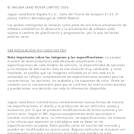
© JAGUAR LAND ROVER LIMITED 2026
Jaguar Land Rover España S.L.U., Calle del Puerto de Somport 21-23, 4ª
planta, Edificio Monteburgos A, 28050 Madrid
Los ajustes inteligentes se lanzarán como parte de una futura actualización de
software inalámbrica. El desarrollo y la actualización de software están
sujetos a cambios de planificación y programación, por lo que las fechas
podrían variar.
VER REGULACIÓN (EU) 2020/740 PDF
Nota importante sobre las imágenes y las especificaciones.
La escasez
mundial de semiconductores está afectando actualmente a las
especificaciones de cada modelo de vehículo, la disponibilidad de opciones
y los tiempos de fabricación. Esta es una situación muy cambiante, y como
resultado, es posible que las imágenes utilizadas en el sitio web en la
actualidad no reflejen completamente las especificaciones actuales para las
características, las opciones, los acabados y los esquemas de color. Ponte en
contacto con tu concesionario para que te confirme las restricciones actuales
y puedas tomar una decisión con toda la información disponible.
Jaguar Land Rover Limited busca constantemente nuevas formas de mejorar
las especificaciones, el diseño y la producción de sus vehículos, piezas y
accesorios, por lo que se producen modificaciones de forma continua y sin
previo aviso. Según el MY, algunos equipamientos serán opcionales o
vendrán incluidos de serie. La información, las especificaciones, los motores
y los colores que aparecen en esta página web se basan en las
especificaciones europeas. Estos pueden variar en función del mercado y
pueden ser modificados sin previo aviso. Algunos vehículos se muestran con
equipamiento opcional y accesorios originales que pueden no estar