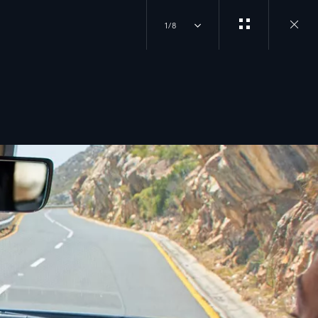
1/8
Close
gallery