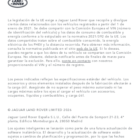
La legislación de la UE exige a Jaguar Land Rover que recopile y divulgue
ciertos datos relacionados con los vehículos registrados a partir del 1 de
enero de 2021. Se debe compartir con la Comisión Europea el VIN (número
de identificación del vehículo) y los datos de consumo de combustible y
energía conforme a lo estipulado en la normativa 2021/392 de la UE. Los
datos compartidos tratan sobre el combustible consumido, la energía
eléctrica de los PHEV y la distancia recorrida. Para obtener más información,
consulta la normativa publicada en el sitio
web de la UE
. Si lo deseas,
puedes negarte a que los datos de tu vehículo se compartan con la Comisión
Europea. No obstante, deberás notificarlo antes de finales de marzo para
garantizar la exclusión. Para ello,
ponte en contacto
con nosotros
proporcionando el VIN y el número de registro.
Los pesos indicados reflejan las especificaciones estándar del vehículo. Los
accesorios y otros elementos instalados después de la fabricación afectarán a
la carga útil. Asegúrate de no superar el peso máximo autorizado ni las
cargas máximas sobre los ejes al cargar el vehículo con accesorios,
ocupantes, líquidos y combustibles, y carga útil.
© JAGUAR LAND ROVER LIMITED 2026
Jaguar Land Rover España S.L.U., Calle del Puerto de Somport 21-23, 4ª
planta, Edificio Monteburgos A, 28050 Madrid
Los ajustes inteligentes se lanzarán como parte de una futura actualización de
software inalámbrica. El desarrollo y la actualización de software están
sujetos a cambios de planificación y programación, por lo que las fechas