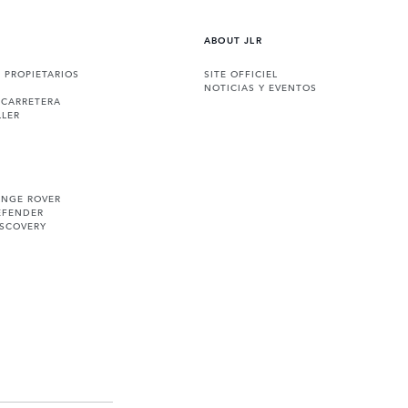
ABOUT JLR
A PROPIETARIOS
SITE OFFICIEL
NOTICIAS Y EVENTOS
 CARRETERA
LLER
ANGE ROVER
EFENDER
ISCOVERY