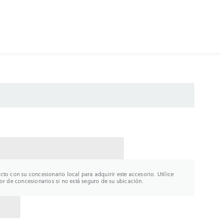
CTAR CON UN CONCESIONARIO
to con su concesionario local para adquirir este accesorio. Utilice
or de concesionarios si no está seguro de su ubicación.
R A