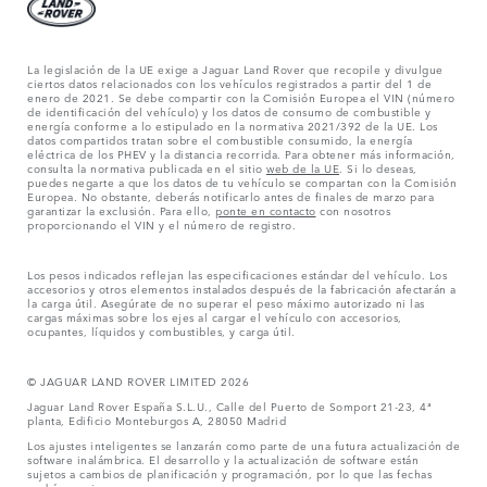
La legislación de la UE exige a Jaguar Land Rover que recopile y divulgue
ciertos datos relacionados con los vehículos registrados a partir del 1 de
enero de 2021. Se debe compartir con la Comisión Europea el VIN (número
de identificación del vehículo) y los datos de consumo de combustible y
energía conforme a lo estipulado en la normativa 2021/392 de la UE. Los
datos compartidos tratan sobre el combustible consumido, la energía
eléctrica de los PHEV y la distancia recorrida. Para obtener más información,
consulta la normativa publicada en el sitio
web de la UE
. Si lo deseas,
puedes negarte a que los datos de tu vehículo se compartan con la Comisión
Europea. No obstante, deberás notificarlo antes de finales de marzo para
garantizar la exclusión. Para ello,
ponte en contacto
con nosotros
proporcionando el VIN y el número de registro.
Los pesos indicados reflejan las especificaciones estándar del vehículo. Los
accesorios y otros elementos instalados después de la fabricación afectarán a
la carga útil. Asegúrate de no superar el peso máximo autorizado ni las
cargas máximas sobre los ejes al cargar el vehículo con accesorios,
ocupantes, líquidos y combustibles, y carga útil.
© JAGUAR LAND ROVER LIMITED 2026
Jaguar Land Rover España S.L.U., Calle del Puerto de Somport 21-23, 4ª
planta, Edificio Monteburgos A, 28050 Madrid
Los ajustes inteligentes se lanzarán como parte de una futura actualización de
software inalámbrica. El desarrollo y la actualización de software están
sujetos a cambios de planificación y programación, por lo que las fechas