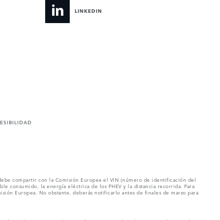
LINKEDIN
ESIBILIDAD
e debe compartir con la Comisión Europea el VIN (número de identificación del
e consumido, la energía eléctrica de los PHEV y la distancia recorrida. Para
isión Europea. No obstante, deberás notificarlo antes de finales de marzo para