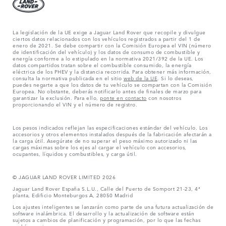
La legislación de la UE exige a Jaguar Land Rover que recopile y divulgue
ciertos datos relacionados con los vehículos registrados a partir del 1 de
enero de 2021. Se debe compartir con la Comisión Europea el VIN (número
de identificación del vehículo) y los datos de consumo de combustible y
energía conforme a lo estipulado en la normativa 2021/392 de la UE. Los
datos compartidos tratan sobre el combustible consumido, la energía
eléctrica de los PHEV y la distancia recorrida. Para obtener más información,
consulta la normativa publicada en el sitio
web de la UE
. Si lo deseas,
puedes negarte a que los datos de tu vehículo se compartan con la Comisión
Europea. No obstante, deberás notificarlo antes de finales de marzo para
garantizar la exclusión. Para ello,
ponte en contacto
con nosotros
proporcionando el VIN y el número de registro.
Los pesos indicados reflejan las especificaciones estándar del vehículo. Los
accesorios y otros elementos instalados después de la fabricación afectarán a
la carga útil. Asegúrate de no superar el peso máximo autorizado ni las
cargas máximas sobre los ejes al cargar el vehículo con accesorios,
ocupantes, líquidos y combustibles, y carga útil.
© JAGUAR LAND ROVER LIMITED 2026
Jaguar Land Rover España S.L.U., Calle del Puerto de Somport 21-23, 4ª
planta, Edificio Monteburgos A, 28050 Madrid
Los ajustes inteligentes se lanzarán como parte de una futura actualización de
software inalámbrica. El desarrollo y la actualización de software están
sujetos a cambios de planificación y programación, por lo que las fechas