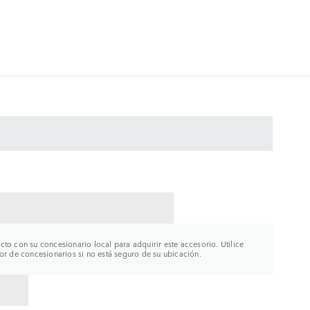
CTAR CON UN CONCESIONARIO
to con su concesionario local para adquirir este accesorio. Utilice
or de concesionarios si no está seguro de su ubicación.
R A