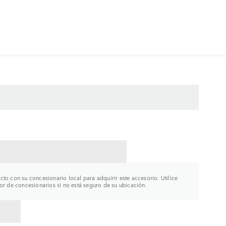
CTAR CON UN CONCESIONARIO
to con su concesionario local para adquirir este accesorio. Utilice
or de concesionarios si no está seguro de su ubicación.
R A