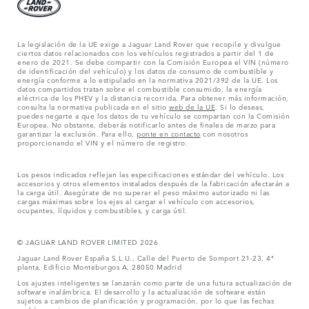
La legislación de la UE exige a Jaguar Land Rover que recopile y divulgue
ciertos datos relacionados con los vehículos registrados a partir del 1 de
enero de 2021. Se debe compartir con la Comisión Europea el VIN (número
de identificación del vehículo) y los datos de consumo de combustible y
energía conforme a lo estipulado en la normativa 2021/392 de la UE. Los
datos compartidos tratan sobre el combustible consumido, la energía
eléctrica de los PHEV y la distancia recorrida. Para obtener más información,
consulta la normativa publicada en el sitio
web de la UE
. Si lo deseas,
puedes negarte a que los datos de tu vehículo se compartan con la Comisión
Europea. No obstante, deberás notificarlo antes de finales de marzo para
garantizar la exclusión. Para ello,
ponte en contacto
con nosotros
proporcionando el VIN y el número de registro.
Los pesos indicados reflejan las especificaciones estándar del vehículo. Los
accesorios y otros elementos instalados después de la fabricación afectarán a
la carga útil. Asegúrate de no superar el peso máximo autorizado ni las
cargas máximas sobre los ejes al cargar el vehículo con accesorios,
ocupantes, líquidos y combustibles, y carga útil.
© JAGUAR LAND ROVER LIMITED 2026
Jaguar Land Rover España S.L.U., Calle del Puerto de Somport 21-23, 4ª
planta, Edificio Monteburgos A, 28050 Madrid
Los ajustes inteligentes se lanzarán como parte de una futura actualización de
software inalámbrica. El desarrollo y la actualización de software están
sujetos a cambios de planificación y programación, por lo que las fechas