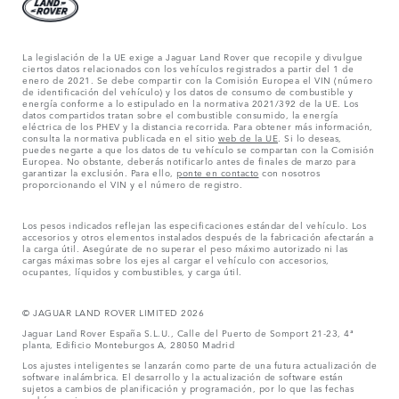
La legislación de la UE exige a Jaguar Land Rover que recopile y divulgue
ciertos datos relacionados con los vehículos registrados a partir del 1 de
enero de 2021. Se debe compartir con la Comisión Europea el VIN (número
de identificación del vehículo) y los datos de consumo de combustible y
energía conforme a lo estipulado en la normativa 2021/392 de la UE. Los
datos compartidos tratan sobre el combustible consumido, la energía
eléctrica de los PHEV y la distancia recorrida. Para obtener más información,
consulta la normativa publicada en el sitio
web de la UE
. Si lo deseas,
puedes negarte a que los datos de tu vehículo se compartan con la Comisión
Europea. No obstante, deberás notificarlo antes de finales de marzo para
garantizar la exclusión. Para ello,
ponte en contacto
con nosotros
proporcionando el VIN y el número de registro.
Los pesos indicados reflejan las especificaciones estándar del vehículo. Los
accesorios y otros elementos instalados después de la fabricación afectarán a
la carga útil. Asegúrate de no superar el peso máximo autorizado ni las
cargas máximas sobre los ejes al cargar el vehículo con accesorios,
ocupantes, líquidos y combustibles, y carga útil.
© JAGUAR LAND ROVER LIMITED 2026
Jaguar Land Rover España S.L.U., Calle del Puerto de Somport 21-23, 4ª
planta, Edificio Monteburgos A, 28050 Madrid
Los ajustes inteligentes se lanzarán como parte de una futura actualización de
software inalámbrica. El desarrollo y la actualización de software están
sujetos a cambios de planificación y programación, por lo que las fechas