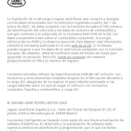
La legislación de la UE exige a Jaguar Land Rover que recopile y divulgue
ciertos datos relacionados con los vehículos registrados a partir del 1 de
enero de 2021. Se debe compartir con la Comisión Europea el VIN (número
de identificación del vehículo) y los datos de consumo de combustible y
energía conforme a lo estipulado en la normativa 2021/392 de la UE. Los
datos compartidos tratan sobre el combustible consumido, la energía
eléctrica de los PHEV y la distancia recorrida. Para obtener más información,
consulta la normativa publicada en el sitio
web de la UE
. Si lo deseas,
puedes negarte a que los datos de tu vehículo se compartan con la Comisión
Europea. No obstante, deberás notificarlo antes de finales de marzo para
garantizar la exclusión. Para ello,
ponte en contacto
con nosotros
proporcionando el VIN y el número de registro.
Los pesos indicados reflejan las especificaciones estándar del vehículo. Los
accesorios y otros elementos instalados después de la fabricación afectarán a
la carga útil. Asegúrate de no superar el peso máximo autorizado ni las
cargas máximas sobre los ejes al cargar el vehículo con accesorios,
ocupantes, líquidos y combustibles, y carga útil.
© JAGUAR LAND ROVER LIMITED 2026
Jaguar Land Rover España S.L.U., Calle del Puerto de Somport 21-23, 4ª
planta, Edificio Monteburgos A, 28050 Madrid
Los ajustes inteligentes se lanzarán como parte de una futura actualización de
software inalámbrica. El desarrollo y la actualización de software están
sujetos a cambios de planificación y programación, por lo que las fechas