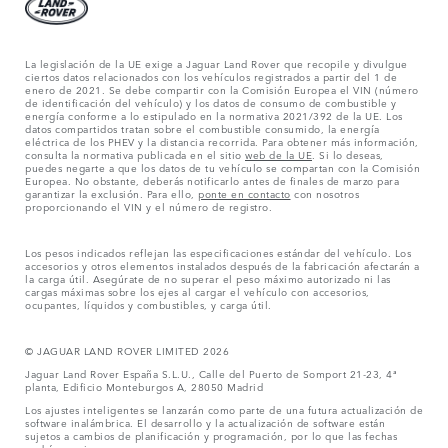
La legislación de la UE exige a Jaguar Land Rover que recopile y divulgue
ciertos datos relacionados con los vehículos registrados a partir del 1 de
enero de 2021. Se debe compartir con la Comisión Europea el VIN (número
de identificación del vehículo) y los datos de consumo de combustible y
energía conforme a lo estipulado en la normativa 2021/392 de la UE. Los
datos compartidos tratan sobre el combustible consumido, la energía
eléctrica de los PHEV y la distancia recorrida. Para obtener más información,
consulta la normativa publicada en el sitio
web de la UE
. Si lo deseas,
puedes negarte a que los datos de tu vehículo se compartan con la Comisión
Europea. No obstante, deberás notificarlo antes de finales de marzo para
garantizar la exclusión. Para ello,
ponte en contacto
con nosotros
proporcionando el VIN y el número de registro.
Los pesos indicados reflejan las especificaciones estándar del vehículo. Los
accesorios y otros elementos instalados después de la fabricación afectarán a
la carga útil. Asegúrate de no superar el peso máximo autorizado ni las
cargas máximas sobre los ejes al cargar el vehículo con accesorios,
ocupantes, líquidos y combustibles, y carga útil.
© JAGUAR LAND ROVER LIMITED 2026
Jaguar Land Rover España S.L.U., Calle del Puerto de Somport 21-23, 4ª
planta, Edificio Monteburgos A, 28050 Madrid
Los ajustes inteligentes se lanzarán como parte de una futura actualización de
software inalámbrica. El desarrollo y la actualización de software están
sujetos a cambios de planificación y programación, por lo que las fechas