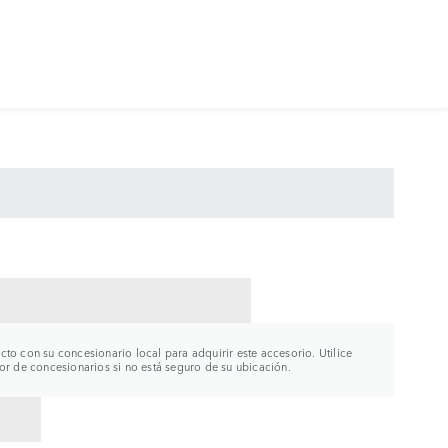
CTAR CON UN CONCESIONARIO
to con su concesionario local para adquirir este accesorio. Utilice
or de concesionarios si no está seguro de su ubicación.
R A