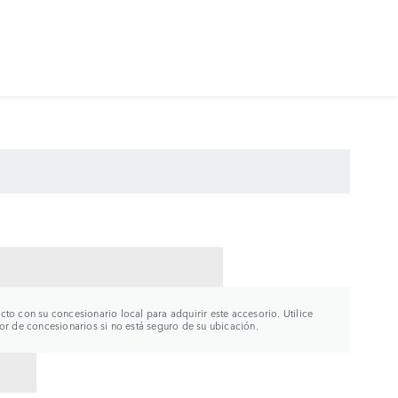
CTAR CON UN CONCESIONARIO
to con su concesionario local para adquirir este accesorio. Utilice
or de concesionarios si no está seguro de su ubicación.
R A