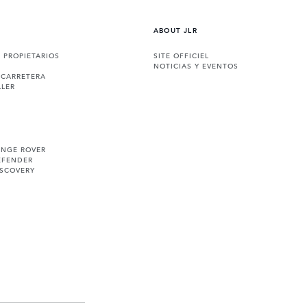
ABOUT JLR
A PROPIETARIOS
SITE OFFICIEL
NOTICIAS Y EVENTOS
 CARRETERA
LLER
ANGE ROVER
EFENDER
ISCOVERY