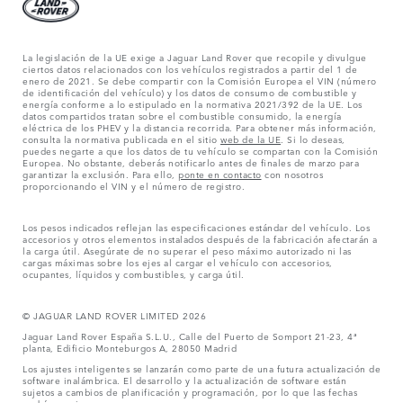
La legislación de la UE exige a Jaguar Land Rover que recopile y divulgue
ciertos datos relacionados con los vehículos registrados a partir del 1 de
enero de 2021. Se debe compartir con la Comisión Europea el VIN (número
de identificación del vehículo) y los datos de consumo de combustible y
energía conforme a lo estipulado en la normativa 2021/392 de la UE. Los
datos compartidos tratan sobre el combustible consumido, la energía
eléctrica de los PHEV y la distancia recorrida. Para obtener más información,
consulta la normativa publicada en el sitio
web de la UE
. Si lo deseas,
puedes negarte a que los datos de tu vehículo se compartan con la Comisión
Europea. No obstante, deberás notificarlo antes de finales de marzo para
garantizar la exclusión. Para ello,
ponte en contacto
con nosotros
proporcionando el VIN y el número de registro.
Los pesos indicados reflejan las especificaciones estándar del vehículo. Los
accesorios y otros elementos instalados después de la fabricación afectarán a
la carga útil. Asegúrate de no superar el peso máximo autorizado ni las
cargas máximas sobre los ejes al cargar el vehículo con accesorios,
ocupantes, líquidos y combustibles, y carga útil.
© JAGUAR LAND ROVER LIMITED 2026
Jaguar Land Rover España S.L.U., Calle del Puerto de Somport 21-23, 4ª
planta, Edificio Monteburgos A, 28050 Madrid
Los ajustes inteligentes se lanzarán como parte de una futura actualización de
software inalámbrica. El desarrollo y la actualización de software están
sujetos a cambios de planificación y programación, por lo que las fechas