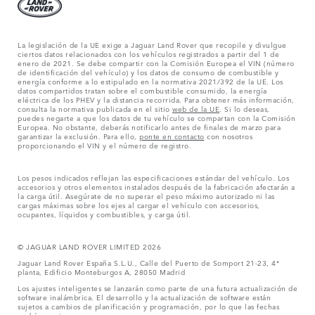
La legislación de la UE exige a Jaguar Land Rover que recopile y divulgue
ciertos datos relacionados con los vehículos registrados a partir del 1 de
enero de 2021. Se debe compartir con la Comisión Europea el VIN (número
de identificación del vehículo) y los datos de consumo de combustible y
energía conforme a lo estipulado en la normativa 2021/392 de la UE. Los
datos compartidos tratan sobre el combustible consumido, la energía
eléctrica de los PHEV y la distancia recorrida. Para obtener más información,
consulta la normativa publicada en el sitio
web de la UE
. Si lo deseas,
puedes negarte a que los datos de tu vehículo se compartan con la Comisión
Europea. No obstante, deberás notificarlo antes de finales de marzo para
garantizar la exclusión. Para ello,
ponte en contacto
con nosotros
proporcionando el VIN y el número de registro.
Los pesos indicados reflejan las especificaciones estándar del vehículo. Los
accesorios y otros elementos instalados después de la fabricación afectarán a
la carga útil. Asegúrate de no superar el peso máximo autorizado ni las
cargas máximas sobre los ejes al cargar el vehículo con accesorios,
ocupantes, líquidos y combustibles, y carga útil.
© JAGUAR LAND ROVER LIMITED 2026
Jaguar Land Rover España S.L.U., Calle del Puerto de Somport 21-23, 4ª
planta, Edificio Monteburgos A, 28050 Madrid
Los ajustes inteligentes se lanzarán como parte de una futura actualización de
software inalámbrica. El desarrollo y la actualización de software están
sujetos a cambios de planificación y programación, por lo que las fechas